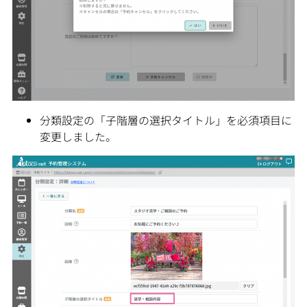
分類設定の「子階層の選択タイトル」を必須項目に
変更しました。