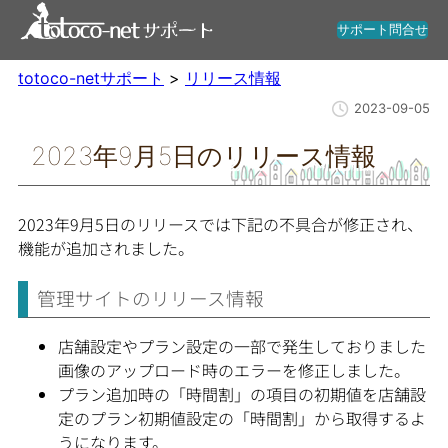
内
サポート問合せ
容
を
totoco-netサポート
>
リリース情報
ス
キ
2023-09-05
ッ
プ
2023年9月5日のリリース情報
2023年9月5日のリリースでは下記の不具合が修正され、
機能が追加されました。
管理サイトのリリース情報
店舗設定やプラン設定の一部で発生しておりました
画像のアップロード時のエラーを修正しました。
プラン追加時の「時間割」の項目の初期値を店舗設
定のプラン初期値設定の「時間割」から取得するよ
うになります。