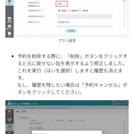
プラン設定
予約を削除する際に、「削除」ボタンをクリックす
ると元に戻せない旨を表示するよう修正しました。
これを実行（はいを選択）しますと履歴も消えま
す。
もし、履歴を残したい場合は「予約キャンセル」ボ
タンをクリックしてください。