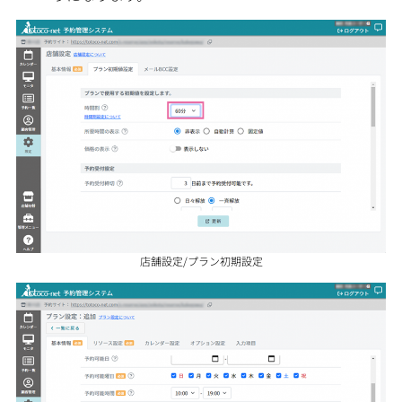
店舗設定/プラン初期設定