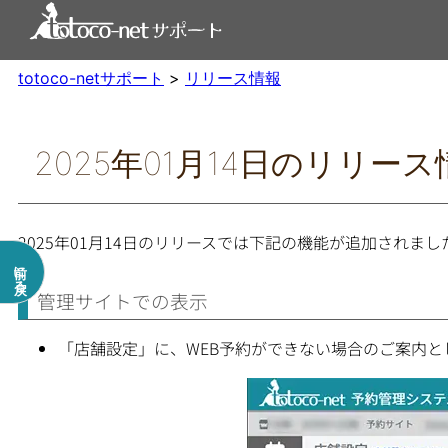
内
容
を
totoco-netサポート
>
リリース情報
ス
キ
ッ
プ
2025年01月14日のリリース
2025年01月14日のリリースでは下記の機能が追加されまし
前に戻る
管理サイトでの表示
「店舗設定」に、WEB予約ができない場合のご案内