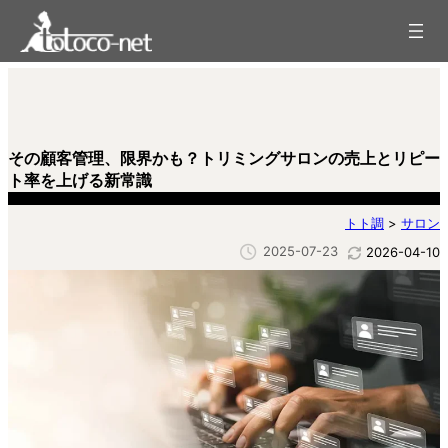
内
容
を
ス
キ
ッ
プ
その顧客管理、限界かも？トリミングサロンの売上とリピー
ト率を上げる新常識
トト調
>
サロン
2025-07-23
2026-04-10