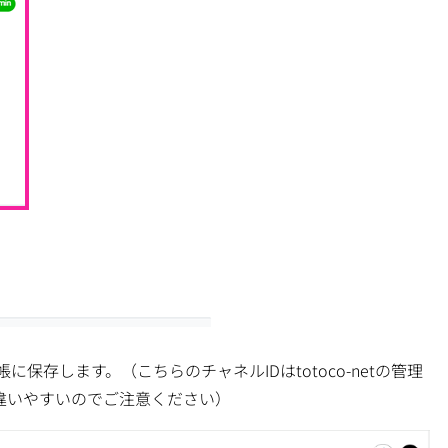
します。（こちらのチャネルIDはtotoco-netの管理
す。間違いやすいのでご注意ください）