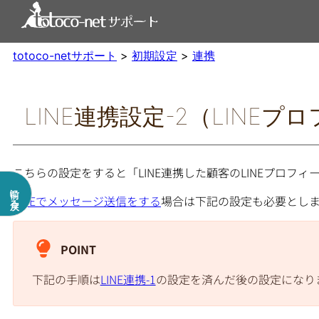
内
容
を
totoco-netサポート
>
初期設定
>
連携
ス
キ
ッ
プ
LINE連携設定-2（LINE
こちらの設定をすると「LINE連携した顧客のLINEプロ
前に戻る
LINEでメッセージ送信をする
場合は下記の設定も必要とし
POINT
下記の手順は
LINE連携-1
の設定を済んだ後の設定になり