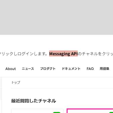
クリックしログインします。
Messaging API
のチャネルをクリ