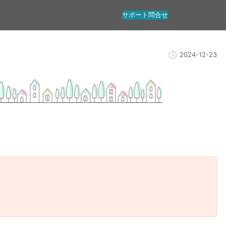
サポート問合せ
2024-12-23