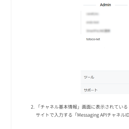
「チャネル基本情報」画面に表示されている「チ
サイトで入力する「Messaging APIチャ