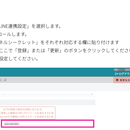
INE連携設定」を選択します。
スクロールします。
ャネルシークレット」をそれぞれ対応する欄に貼り付けます
、ここで「登録」または「更新」のボタンをクリックしてくださ
設定してください。