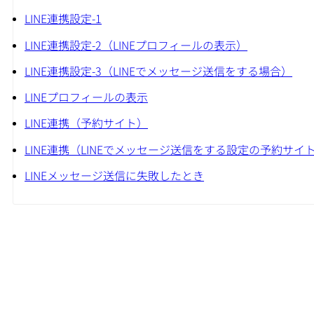
LINE連携設定-1
LINE連携設定-2（LINEプロフィールの表示）
LINE連携設定-3（LINEでメッセージ送信をする場合）
LINEプロフィールの表示
LINE連携（予約サイト）
LINE連携（LINEでメッセージ送信をする設定の予約サイ
LINEメッセージ送信に失敗したとき