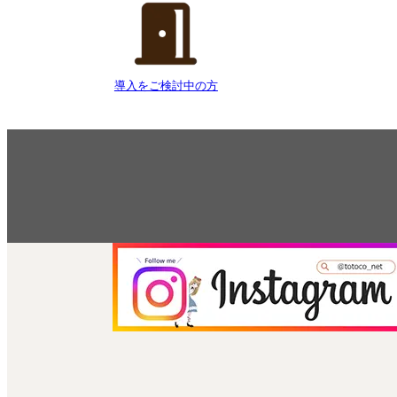
導入をご検討中の方