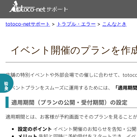
内
容
を
totoco-netサポート
>
トラブル・エラー
>
こんなとき
ス
キ
ッ
プ
イベント開催のプランを作
店舗の特別イベントや外部会場での催しに合わせて、toto
前に戻る
イベントプランをスムーズに運用するためには、
「適用期
適用期間（プランの公開・受付期間）の設定
適用期間とは、お客様が予約画面でそのプランを見ること
設定のポイント
イベント開催のお知らせを告知・公開
メリット
告知と同時に予約受付をスタートでき、イベ