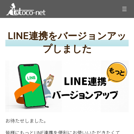
内
容
を
ス
キ
LINE連携をバージョンアッ
ッ
プ
プしました
お待たせしました。
皆様にもっとLINE連携を便利にお使いいただきたくて