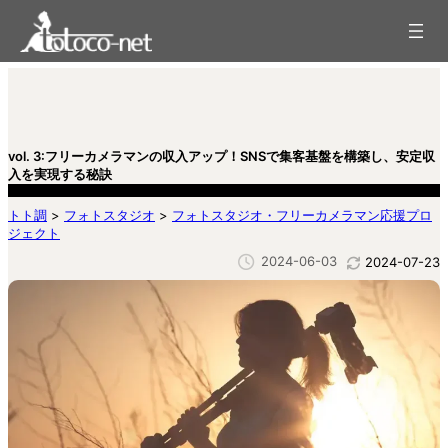
内
容
を
ス
キ
ッ
プ
vol. 3:フリーカメラマンの収入アップ！SNSで集客基盤を構築し、安定収
入を実現する秘訣
トト調
>
フォトスタジオ
>
フォトスタジオ・フリーカメラマン応援プロ
ジェクト
2024-06-03
2024-07-23