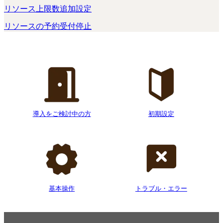
リソース上限数追加設定
リソースの予約受付停止
導入をご検討中の方
初期設定
基本操作
トラブル・エラー