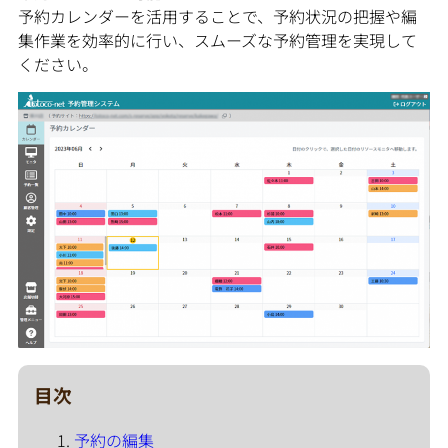
予約カレンダーを活用することで、予約状況の把握や編
集作業を効率的に行い、スムーズな予約管理を実現して
ください。
目次
予約の編集