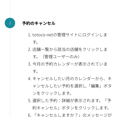
予約のキャンセル
totoco-netの管理サイトにログインしま
す。
店舗一覧から該当の店舗をクリックしま
す。（管理ユーザーのみ）
今月の予約カレンダーが表示されていま
す。
キャンセルしたい月のカレンダーから、キ
ャンセルしたい予約を選択し「編集」ボタ
ンをクリックします。
選択した予約：詳細が表示されます。「予
約キャンセル」ボタンをクリックします。
「キャンセルしますか？」のメッセージが